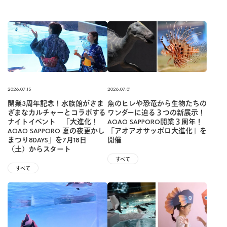
2026.07.15
2026.07.01
開業3周年記念！水族館がさま
魚のヒレや恐竜から生物たちの
ざまなカルチャーとコラボする
ワンダーに迫る３つの新展示！
ナイトイベント 「大進化！
AOAO SAPPORO開業３周年！
AOAO SAPPORO 夏の夜更かし
「アオアオサッポロ大進化」を
まつり8DAYS」を7月18日
開催
（土）からスタート
すべて
すべて