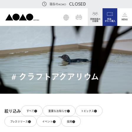
CLOSED
現在のAOAO
団体利用の
料金・
MENU
お客様
チケット購入
# クラフトアクアリウム
絞り込み
すべて
重要なお知らせ
トピックス
プレスリリース
イベント
採用