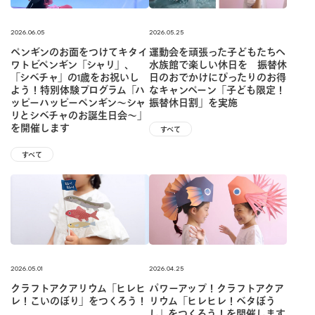
2026.06.05
2026.05.25
ペンギンのお面をつけてキタイ
運動会を頑張った子どもたちへ
ワトビペンギン「シャリ」、
水族館で楽しい休日を 振替休
「シベチャ」の1歳をお祝いし
日のおでかけにぴったりのお得
よう！特別体験プログラム「ハ
なキャンペーン「子ども限定！
ッピーハッピーペンギン〜シャ
振替休日割」を実施
リとシベチャのお誕生日会〜」
を開催します
すべて
すべて
2026.05.01
2026.04.25
クラフトアクアリウム「ヒレヒ
パワーアップ！クラフトアクア
レ！こいのぼり」をつくろう！
リウム「ヒレヒレ！ベタぼう
し」をつくろう！を開催します