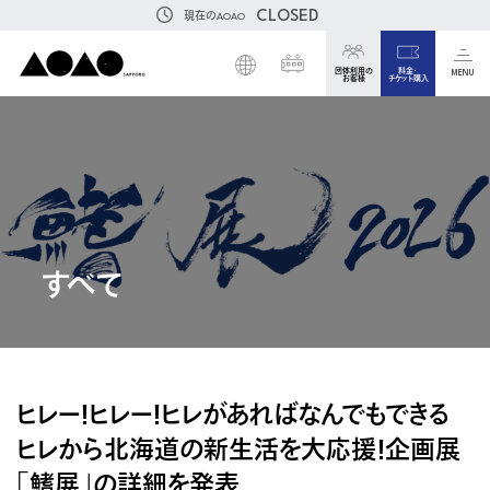
CLOSED
現在のAOAO
団体利用の
料金・
MENU
お客様
チケット購入
すべて
ヒレー！ヒレー！ヒレがあればなんでもできる
ヒレから北海道の新⽣活を大応援！企画展
「鰭展」の詳細を発表