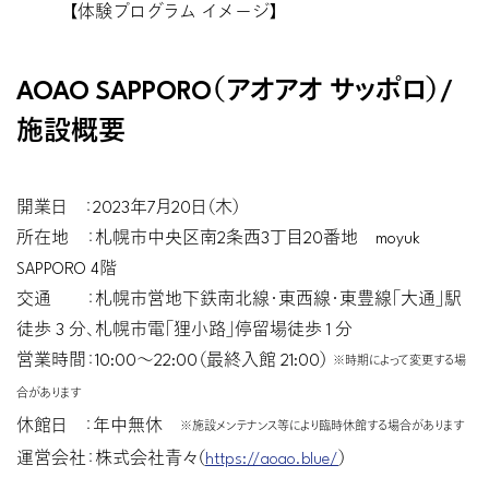
【体験プログラム イメージ】
AOAO SAPPORO（アオアオ サッポロ）/
施設概要
開業日 ：2023年7月20日（木）
所在地 ：札幌市中央区南2条西3丁目20番地 moyuk
SAPPORO 4階
交通 ：札幌市営地下鉄南北線・東西線・東豊線「大通」駅
徒歩 3 分、札幌市電「狸小路」停留場徒歩 1 分
営業時間：10:00〜22:00（最終入館 21:00）
※時期によって変更する場
合があります
休館日 ：年中無休
※施設メンテナンス等により臨時休館する場合があります
運営会社：株式会社青々（
https://aoao.blue/
）