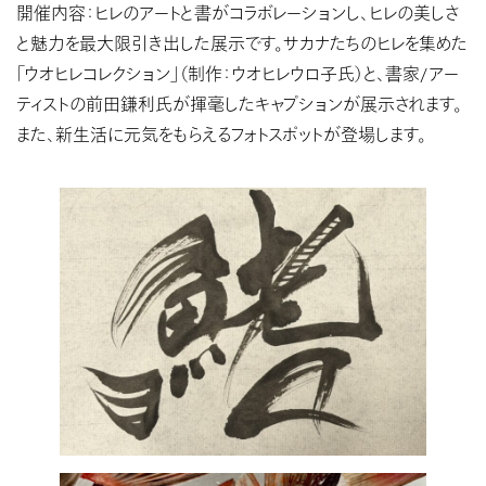
開催内容：ヒレのアートと書がコラボレーションし、ヒレの美しさ
と魅⼒を最⼤限引き出した展⽰です。サカナたちのヒレを集めた
「ウオヒレコレクション」（制作：ウオヒレウロ⼦⽒）と、書家/アー
ティストの前⽥鎌利⽒が揮毫したキャプションが展⽰されます。
また、新⽣活に元気をもらえるフォトスポットが登場します。