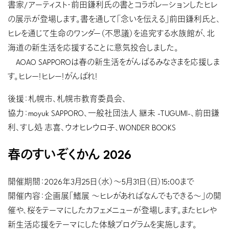
書家/アーティスト・前田鎌利氏の書とコラボレーションしたヒレ
の展示が登場します。書を通して「念いを伝える」前田鎌利氏と、
ヒレを通じて生命のワンダー（不思議）を追究する水族館が、北
海道の新生活を応援することに意気投合しました。
AOAO SAPPOROは春の新生活をがんばるみなさまを応援しま
す。ヒレー！ヒレー！がんばれ！
後援：札幌市、札幌市教育委員会、
協力：moyuk SAPPORO、一般社団法人 継未 -TUGUMI-、前田鎌
利、すし処 志喜、ウオヒレウロ子、WONDER BOOKS
春のすいぞくかん 2026
開催期間：2026年3月25日（水）〜5月31日（日）15:00まで
開催内容：企画展「鰭展 〜ヒレがあればなんでもできる〜」の開
催や、桜をテーマにしたカフェメニューが登場します。またヒレや
新生活応援をテーマにした体験プログラムを実施します。