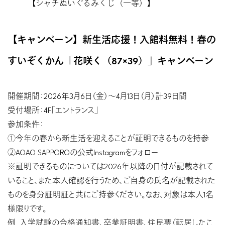
【シャチぬいぐるみくじ（一等）】
【キャンペーン】新生活応援！入館料無料！春の
すいぞくかん「花咲く（87×39）」キャンペーン
開催期間：2026年3月6日（金）〜4月13日（月）計39日間
受付場所：4F「エントランス」
参加条件：
①今年の春から新生活を迎えることが証明できるものを持参
②AOAO SAPPOROの公式Instagramをフォロー
※証明できるものについては2026年以降の日付が記載されて
いること、また本人確認を行うため、ご自身の氏名が記載された
ものを身分証明証と共にご持参ください。なお、対象は本人1名
様限りです。
例．入学試験の合格通知書、卒業証明書、住民票（転居したこ