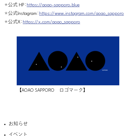
＊公式 HP：
https://aoao-sapporo.blue
＊公式Instagram：
https://www.instagram.com/aoao_sapporo
＊公式X：
https://x.com/aoao_sapporo
【AOAO SAPPORO ロゴマーク】
お知らせ
イベント