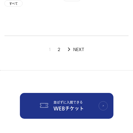
すべて
投
1
2
NEXT
稿
の
ペ
ー
並ばずに入館できる
ジ
WEBチケット
送