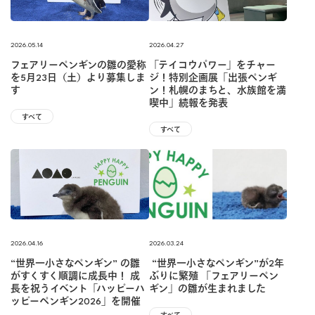
2026.05.14
2026.04.27
フェアリーペンギンの雛の愛称
「テイコウパワー」をチャー
を5月23日（土）より募集しま
ジ！特別企画展「出張ペンギ
す
ン！札幌のまちと、水族館を満
喫中」続報を発表
すべて
すべて
2026.04.16
2026.03.24
“世界一小さなペンギン” の雛
“世界一小さなペンギン”が2年
がすくすく順調に成長中！ 成
ぶりに繁殖 「フェアリーペン
長を祝うイベント「ハッピーハ
ギン」の雛が生まれました
ッピーペンギン2026」を開催