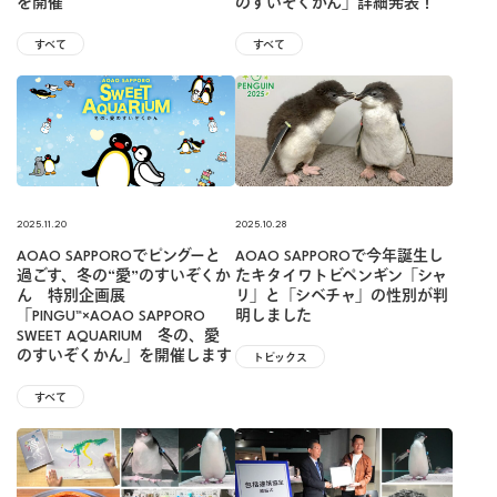
を開催
のすいぞくかん」詳細発表！
すべて
すべて
2025.11.20
2025.10.28
AOAO SAPPOROでピングーと
AOAO SAPPOROで今年誕生し
過ごす、冬の“愛”のすいぞくか
たキタイワトビペンギン「シャ
ん 特別企画展
リ」と「シベチャ」の性別が判
「PINGU™×AOAO SAPPORO
明しました
SWEET AQUARIUM 冬の、愛
のすいぞくかん」を開催します
トピックス
すべて