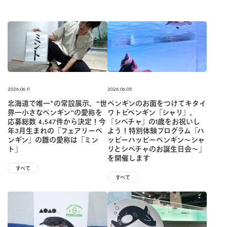
2026.06.11
2026.06.05
北海道で唯一*の常設展示、“世
ペンギンのお面をつけてキタイ
界一小さなペンギン”の愛称を
ワトビペンギン「シャリ」、
応募総数 4,547件から決定！今
「シベチャ」の1歳をお祝いし
年3月生まれの「フェアリーペ
よう！特別体験プログラム「ハ
ンギン」の雛の愛称は「ミン
ッピーハッピーペンギン〜シャ
ト」
リとシベチャのお誕生日会〜」
を開催します
すべて
すべて