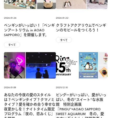
2026.01.26
2026.01.22
ペンギンがいっぱい！「ペンギ
クラフトアクアリウムでペンギ
ンアートリウム in AOAO
ンのモビールをつくろう！
SAPPORO」を開催します。
すべて
すべて
2026.01.08
2025.12.10
あなたの今夜の愛のスタイル
ピングーがいっぱい、愛がいっ
は？ペンギンタイプ？クマノミ
ぱい、冬の“スイート”な水族
タイプ？愛を確かめ合う幸せな
館 特別企画展
夜更かしを！ナイトタイム限定
「PINGU™×AOAO SAPPORO
プログラム「夜の、恋みくじ」
SWEET AQUARIUM 冬の、愛