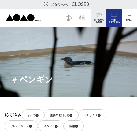
CLOSED
現在のAOAO
団体利用の
料金・
MENU
お客様
チケット購入
# ペンギン
絞り込み
すべて
重要なお知らせ
トピックス
プレスリリース
イベント
採用