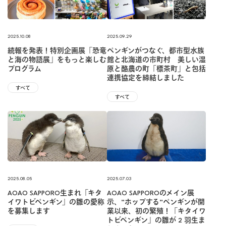
2025.10.08
2025.09.29
続報を発表！特別企画展「恐竜
ペンギンがつなぐ、都市型⽔族
と海の物語展」をもっと楽しむ
館と北海道の市町村 美しい湿
プログラム
原と酪農の町「標茶町」と包括
連携協定を締結しました
すべて
すべて
2025.08.05
2025.07.03
AOAO SAPPORO生まれ「キタ
AOAO SAPPOROのメイン展
イワトビペンギン」の雛の愛称
⽰、”ホップする”ペンギンが開
を募集します
業以来、初の繁殖！「キタイワ
トビペンギン」の雛が 2 ⽻⽣ま