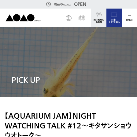
OPEN
現在のAOAO
団体利用の
料金・
MENU
お客様
チケット購入
PICK UP
【AQUARIUM JAM】NIGHT
WATCHING TALK #12〜キタサンショウ
ウオトーク〜