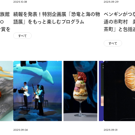
2025.10.08
2025.09.29
族館
続報を発表！特別企画展「恐竜と海の物
ペンギンがつ
O
語展」をもっと楽しむプログラム
道の市町村 
ン賞を
茶町」と包括
すべて
すべて
2025.09.04
2025.09.01