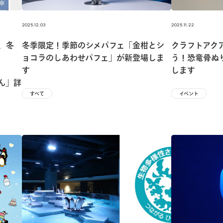
2025.12.03
2025.11.22
、冬
冬季限定！季節のシメパフェ「金柑とシ
クラフトアク
ョコラのしあわせパフェ」が新登場しま
う！恐竜骨ぬ
す
します
かん」詳
すべて
イベント