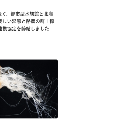
なぐ、都市型⽔族館と北海
美しい湿原と酪農の町「標
連携協定を締結しました