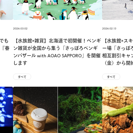
2026.03.02
2026.02.13
でも
【水族館×雑貨】北海道で初開催！ペンギ
【水族館×ス
『春
ン雑貨が全国から集う「さっぽろペンギ
ー場「さっぽ
ンバザール with AOAO SAPPORO」を開催
相互割引キャン
します
（金）から開
すべて
すべて