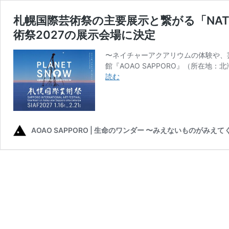
札幌国際芸術祭の主要展示と繋がる「NATURE
術祭2027の展示会場に決定
〜ネイチャーアクアリウムの体験や、
館『AOAO SAPPORO』（所在地：
札
読む
幌
国
際
芸
術
AOAO SAPPORO | 生命のワンダー 〜みえないものがみえて
祭
の
主
要
展
示
と
繋
が